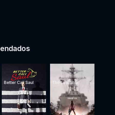
mendados
Better Call Saul
The Last Ship