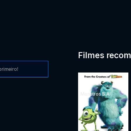
Filmes reco
rimeiro!
Monstros S.A