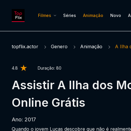
Filmes
Séries
Animação
Novo
A
topflix.actor
Genero
Animação
A Ilha
4.8
Duração:
80
Assistir A Ilha dos M
Online Grátis
Ano: 2017
Quando o jovem Lucas descobre que não é realmen