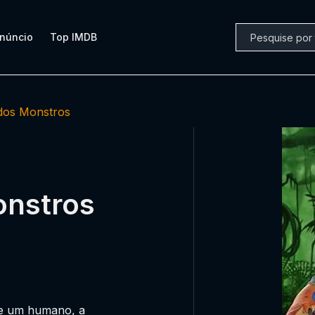
núncio
Top IMDB
 dos Monstros
onstros
te um humano, a