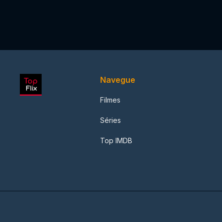
Navegue
Filmes
Séries
Top IMDB