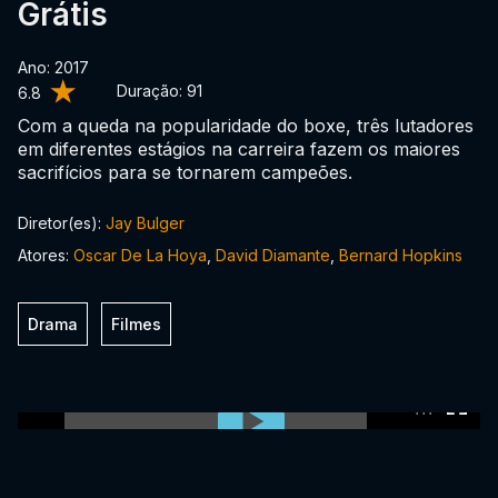
Grátis
Ano: 2017
Duração:
91
6.8
Com a queda na popularidade do boxe, três lutadores
em diferentes estágios na carreira fazem os maiores
sacrifícios para se tornarem campeões.
Diretor(es):
Jay Bulger
Atores:
Oscar De La Hoya
,
David Diamante
,
Bernard Hopkins
Drama
Filmes
0:00:00 /
0:00:00