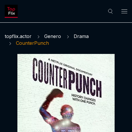
topflix.actor
Genero
Drama
CounterPunch