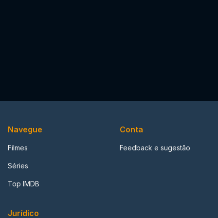
Navegue
Conta
Filmes
Feedback e sugestão
Séries
Top IMDB
Jurídico