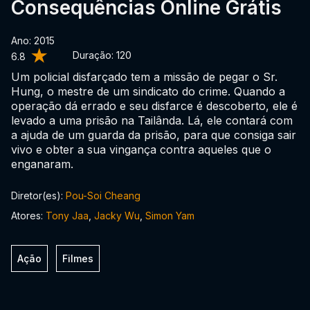
Consequências Online Grátis
Ano: 2015
Duração:
120
6.8
Um policial disfarçado tem a missão de pegar o Sr.
Hung, o mestre de um sindicato do crime. Quando a
operação dá errado e seu disfarce é descoberto, ele é
levado a uma prisão na Tailânda. Lá, ele contará com
a ajuda de um guarda da prisão, para que consiga sair
vivo e obter a sua vingança contra aqueles que o
enganaram.
Diretor(es):
Pou-Soi Cheang
Atores:
Tony Jaa
,
Jacky Wu
,
Simon Yam
Ação
Filmes
0:00:00 /
0:00:00