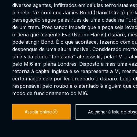
diversos agentes, infiltrados em células terroristas e
planeta, faz com que James Bond (Daniel Craig) parta
perseguição segue pelas ruas de uma cidade na Turq
de um trem. Precisando impedir que a peça seja leva
ordena que a agente Eve (Naomi Harris) dispare, me
pode atingir Bond. É o que acontece, fazendo com q
despenque de uma altura incrível. Considerado morto
uma vida como "fantasma" até assistir, pela TV, o ataq
pelo MI6 em plena Londres. Disposto a mais uma vez 
retorna à capital inglesa e se reapresenta a M, me
certa mágoa dela por ter ordenado o disparo. Logo 
responsável pelo roubo e o atentado é alguém que 
modo de funcionamento do MI6.
Assistir online
Adicionar à lista de ob