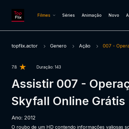
Filmes
Séries
Animação
Novo
A
topflix.actor
Genero
Ação
007 - Opera
7.8
Duração:
143
Assistir 007 - Opera
Skyfall Online Grátis
Ano: 2012
O roubo de um HD contendo informações valiosas sob