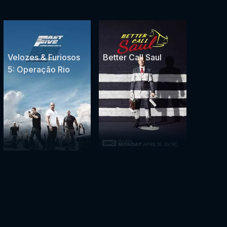
Velozes & Furiosos
Better Call Saul
5: Operação Rio