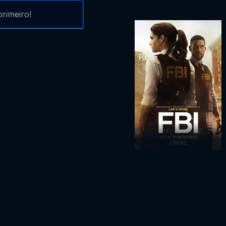
rimeiro!
F.B.I