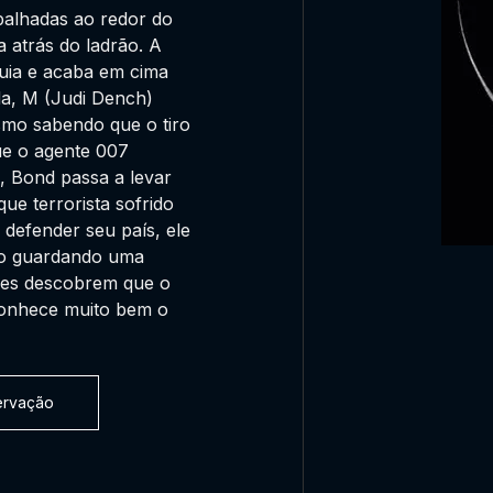
spalhadas ao redor do
 atrás do ladrão. A
uia e acaba em cima
da, M (Judi Dench)
smo sabendo que o tiro
ue o agente 007
, Bond passa a levar
ue terrorista sofrido
defender seu país, ele
smo guardando uma
eles descobrem que o
conhece muito bem o
servação