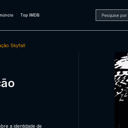
núncio
Top IMDB
ção Skyfall
ção
re a identidade de