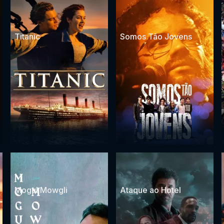
Titanic
Somos Tão Jovens
Mogul Mowgli
Ataque ao Hotel