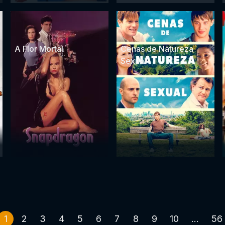
A Flor Mortal
Cenas de Natureza
Sexual
1
2
3
4
5
6
7
8
9
10
...
56