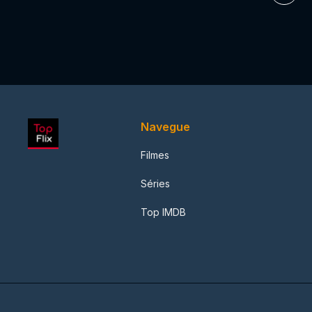
Navegue
Filmes
Séries
Top IMDB