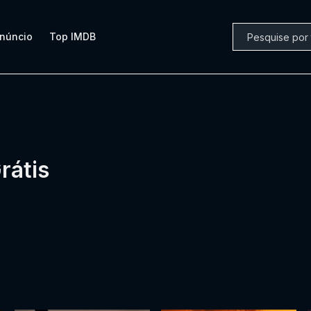
núncio
Top IMDB
rátis