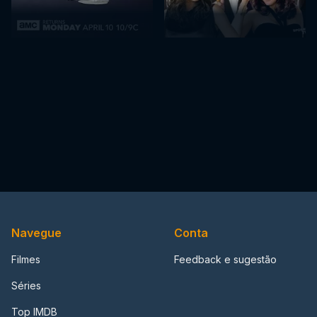
Navegue
Conta
Filmes
Feedback e sugestão
Séries
Top IMDB