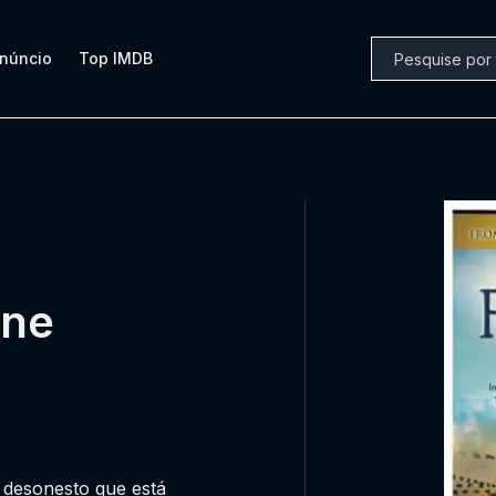
núncio
Top IMDB
ine
 desonesto que está