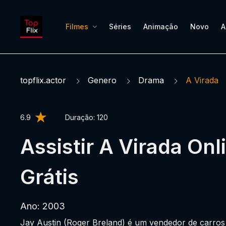
Filmes
Séries
Animação
Novo
A
topflix.actor
Genero
Drama
A Virada
6.9
Duração:
120
Assistir A Virada Onl
Grátis
Ano: 2003
Jay Austin (Roger Breland) é um vendedor de carros