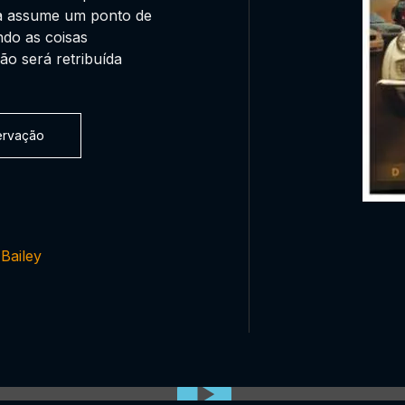
da assume um ponto de
ndo as coisas
dão será retribuída
servação
Bailey
0:00:00 /
0:00