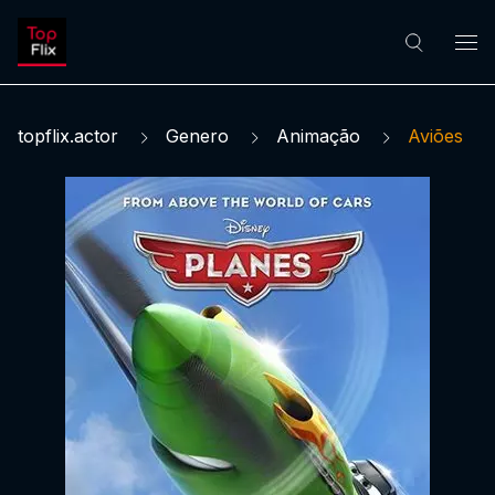
topflix.actor
Genero
Animação
Aviões