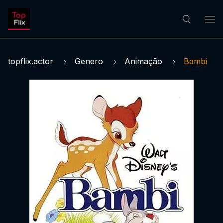
topflix.actor
Genero
Animação
Bambi