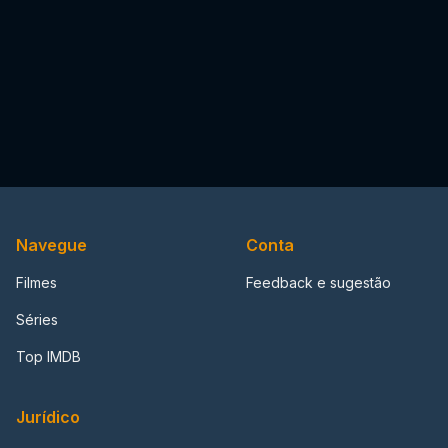
Navegue
Conta
Filmes
Feedback e sugestão
Séries
Top IMDB
Jurídico