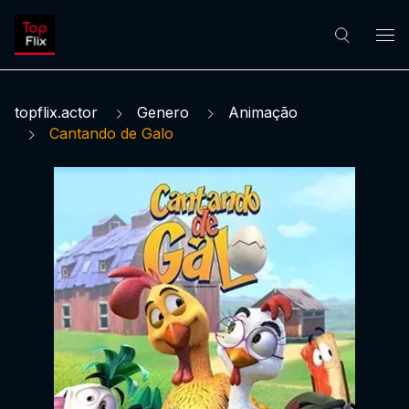
topflix.actor
Genero
Animação
Cantando de Galo