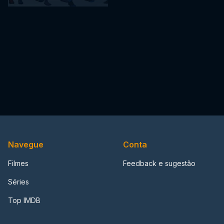
Navegue
Conta
Filmes
Feedback e sugestão
Séries
Top IMDB