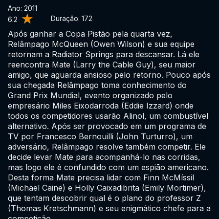
Ano: 2011
Duração:
172
6.2
Após ganhar a Copa Pistão pela quarta vez,
Relâmpago McQueen (Owen Wilson) e sua equipe
retornam a Radiator Springs para descansar. Lá ele
reencontra Mate (Larry the Cable Guy), seu maior
amigo, que aguarda ansioso pelo retorno. Pouco após
sua chegada Relâmpago toma conhecimento do
Grand Prix Mundial, evento organizado pelo
empresário Miles Eixodarroda (Eddie Izzard) onde
todos os competidores usarão Alinol, um combustível
alternativo. Após ser provocado em um programa de
TV por Francesco Bernouilli (John Turturro), um
adversário, Relâmpago resolve também competir. Ele
decide levar Mate para acompanhá-lo nas corridas,
mas logo ele é confundido com um espião americano.
Desta forma Mate precisa lidar com Finn McMíssil
(Michael Caine) e Holly Caixadibrita (Emily Mortimer),
que tentam descobrir qual é o plano do professor Z
(Thomas Kretschmann) e seu enigmático chefe para a
competição.