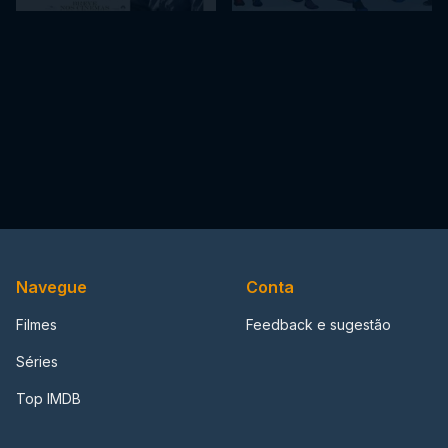
Navegue
Conta
Filmes
Feedback e sugestão
Séries
Top IMDB