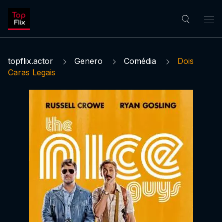
topflix.actor
Genero
Comédia
Dois
Caras Legais