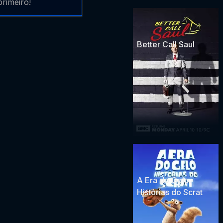
rimeiro!
Better Call Saul
A Era do Gelo:
Histórias do Scrat