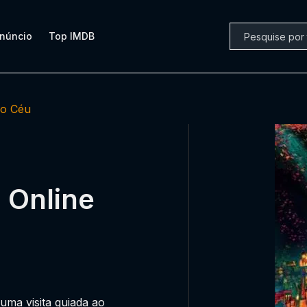
núncio
Top IMDB
no Céu
u Online
ma visita guiada ao