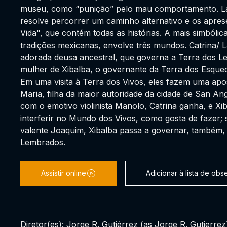
museu, como “punição” pelo mau comportamento. Lá,
resolve percorrer um caminho alternativo e os apres
Vida", que contém todas as histórias. A mais simbólic
tradições mexicanas, envolve três mundos. Catrina/ 
adorada deusa ancestral, que governa a Terra dos Le
mulher de Xibalba, o governante da Terra dos Esquec
Em uma visita à Terra dos Vivos, eles fazem uma apo
Maria, filha da maior autoridade da cidade de San Ang
com o emotivo violinista Manolo, Catrina ganha, e X
interferir no Mundo dos Vivos, como gosta de fazer; s
valente Joaquim, Xibalba passa a governar, também
Lembrados.
Assistir online
Adicionar à lista de ob
Diretor(es): Jorge R. Gutiérrez (as Jorge R. Gutierrez