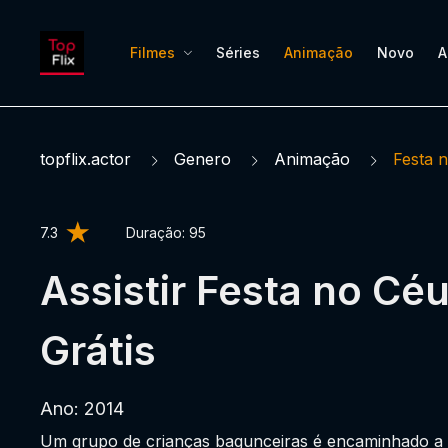
Filmes
Séries
Animação
Novo
A
topflix.actor
Genero
Animação
Festa 
7.3
Duração:
95
Assistir Festa no Cé
Grátis
Ano: 2014
Um grupo de crianças bagunceiras é encaminhado a u