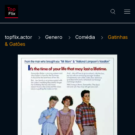
topflix.actor
Genero
Comédia
Gatinhas
& Gatões