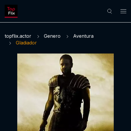
topflix.actor
Genero
Aventura
Gladiador