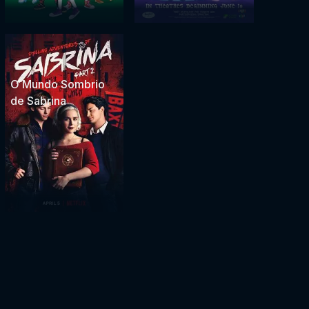
O Mundo Sombrio
de Sabrina