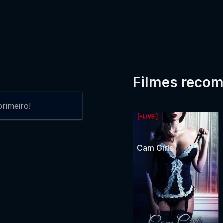
Filmes reco
rimeiro!
Cam Girls