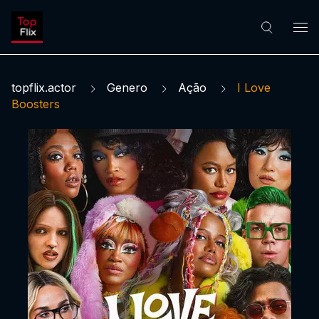
topflix.actor
Genero
Ação
I Love
Boosters