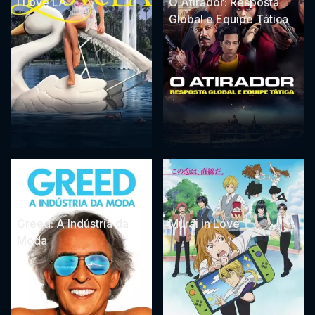
I Love LA
O Atirador: Resposta
Global e Equipe Tática
Greed: A Indústria da
Murai in Love
Moda