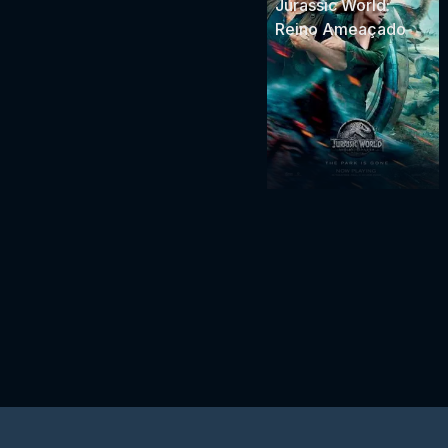
Jurassic World:
Reino Ameaçado