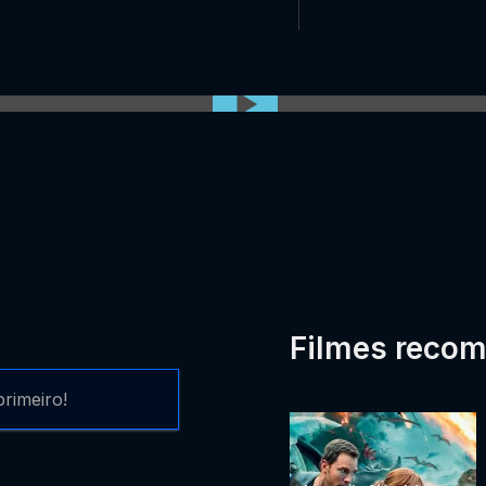
0:00:00 /
0:00
Filmes reco
rimeiro!