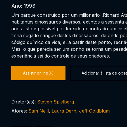
Ano: 1993
Um parque construído por um milionário (Richard A
habitantes dinossauros diversos, extintos a sessenta 
anos. Isto é possível por ter sido encontrado um inset
tinha sugado sangue destes dinossauros, de onde pôd
código químico da vida, e, a partir deste ponto, recriá
Mas, o que parecia ser um sonho se torna um pesad
experiência sai do controle de seus criadores.
Assistir online
Adicionar à lista de ob
Diretor(es):
Steven Spielberg
Atores:
Sam Neill
,
Laura Dern
,
Jeff Goldblum