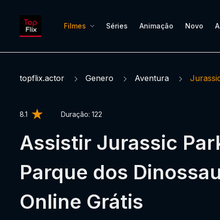
Filmes
Séries
Animação
Novo
A
topflix.actor
Genero
Aventura
Jurassi
8.1
Duração:
122
Assistir Jurassic Par
Parque dos Dinossa
Online Grátis