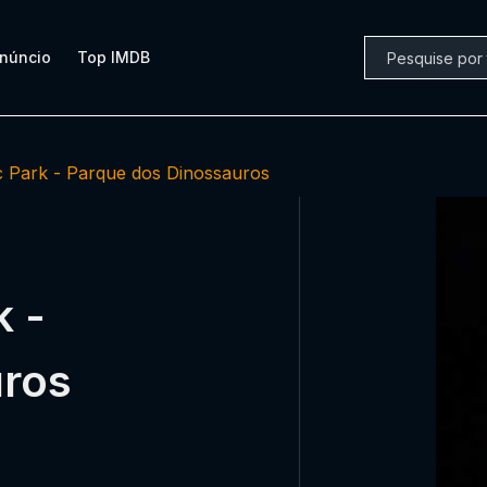
núncio
Top IMDB
c Park - Parque dos Dinossauros
k -
uros