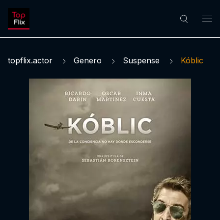
topflix.actor
Genero
Suspense
Kóblic