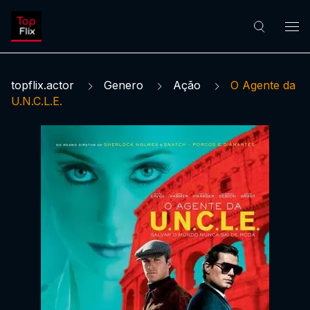
topflix.actor
Genero
Ação
O Agente da
U.N.C.L.E.