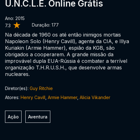
U.N.C.L.E. Online Grátis
Ano: 2015
Duração:
177
7.3
Na década de 1960 os até então inimigos mortais
Napoleon Solo (Henry Cavill), agente da CIA, e Illya
Kuriakin (Armie Hammer), espião da KGB, são
obrigados a cooperarem. A grande missão da
improvável dupla EUA-Rússia é combater a terrível
organização T.H.R.U.S.H., que desenvolve armas
nucleares.
Diretor(es):
Guy Ritchie
Atores:
Henry Cavill
,
Armie Hammer
,
Alicia Vikander
Ação
Aventura
0:00:00 /
0:00:00