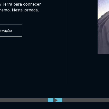
à Terra para conhecer
mento. Nesta jornada,
servação
0:00:00 /
0:00