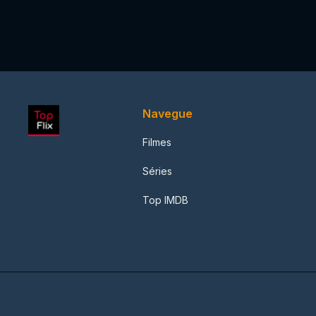
Navegue
Filmes
Séries
Top IMDB