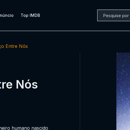
núncio
Top IMDB
ço Entre Nós
tre Nós
rimeiro humano nascido