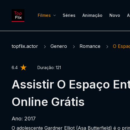
Filmes
Séries
Animação
Novo
A
topflix.actor
Genero
Romance
O Espa
6.4
Duração:
121
Assistir O Espaço En
Online Grátis
Ano: 2017
O adolescente Gardner Elliot (Asa Butterfield) é o p