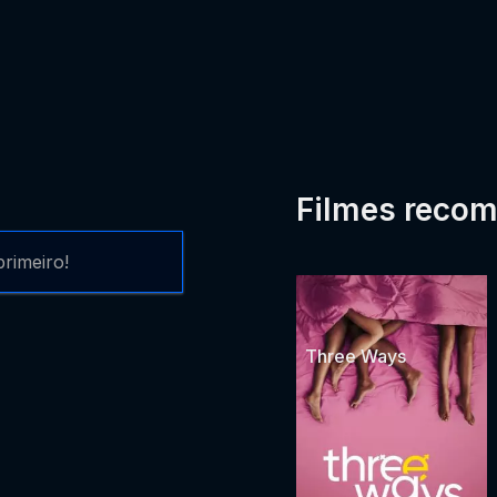
Filmes reco
rimeiro!
Three Ways