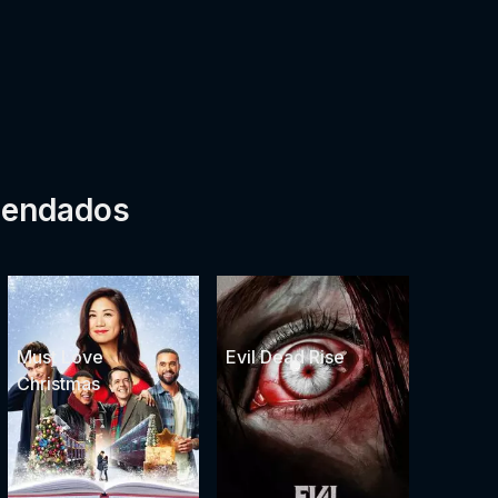
mendados
Must Love
Evil Dead Rise
Christmas