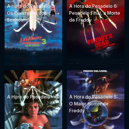
A Hora do Pesadelo 3:
A Hora do Pesadelo 6:
Os Guerreiros dos
Pesadelo Final, a Morte
Sonhos
de Freddy
A Hora do Pesadelo
A Hora do Pesadelo 5:
O Maior Horror de
Freddy