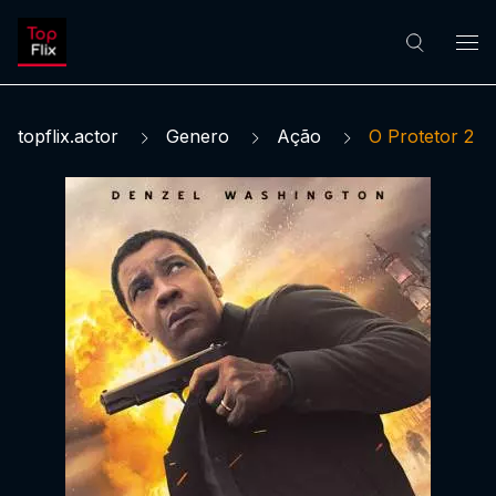
topflix.actor
Genero
Ação
O Protetor 2