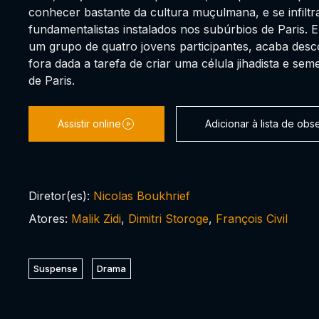
conhecer bastante da cultura muçulmana, e se infilt
fundamentalistas instalados nos subúrbios de Paris. 
um grupo de quatro jovens participantes, acaba desc
fora dada a tarefa de criar uma célula jihadista e se
de Paris.
Assistir online
Adicionar à lista de ob
Diretor(es):
Nicolas Boukhrief
Atores:
Malik Zidi
,
Dimitri Storoge
,
François Civil
Suspense
Drama