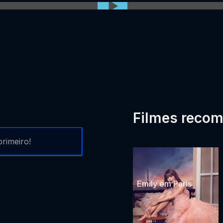
Filmes reco
rimeiro!
Emily em Paris