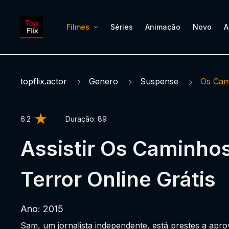
Filmes
Séries
Animação
Novo
A
topflix.actor
Genero
Suspense
Os Cam
6.2
Duração:
89
Assistir Os Caminho
Terror Online Grátis
Ano: 2015
Sam, um jornalista independente, está prestes a aprov