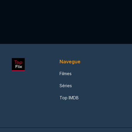
Navegue
Filmes
Séries
Top IMDB