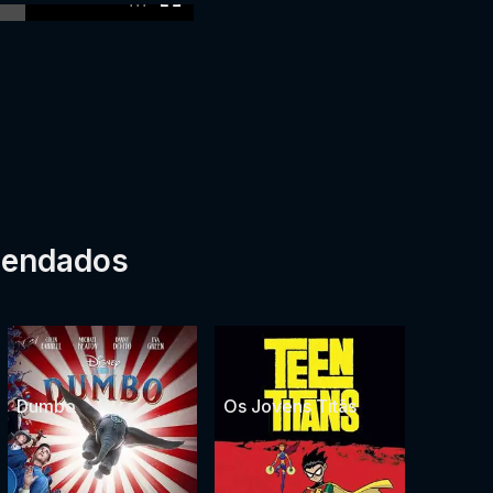
mendados
Dumbo
Os Jovens Titãs