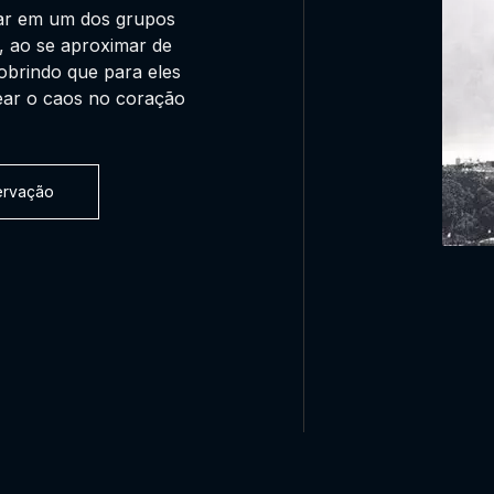
rar em um dos grupos
E, ao se aproximar de
obrindo que para eles
mear o caos no coração
servação
0:00:00 /
0:00