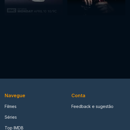
Navegue
Conta
Filmes
Feedback e sugestão
Séries
Top IMDB