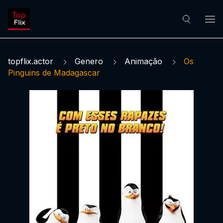
topflix.actor
Genero
Animação
Os
Pinguins de Madagascar