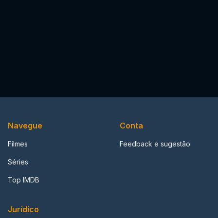
Navegue
Conta
Filmes
Feedback e sugestão
Séries
Top IMDB
Jurídico