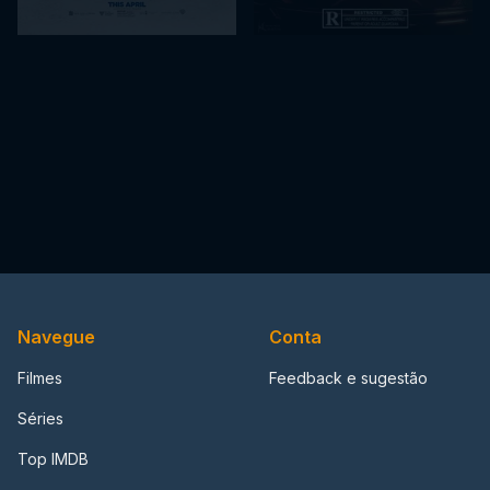
Navegue
Conta
Filmes
Feedback e sugestão
Séries
Top IMDB