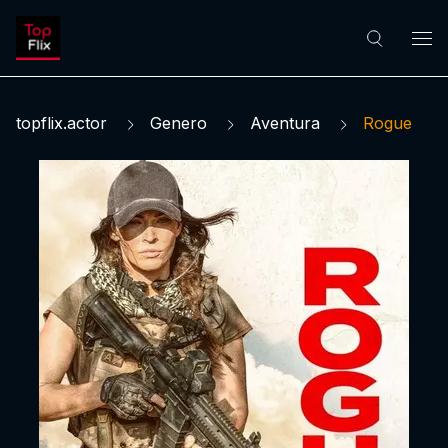
topflix.actor
Genero
Aventura
Rogue