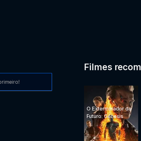
Filmes reco
rimeiro!
O Exterminador do
Futuro: Gênesis