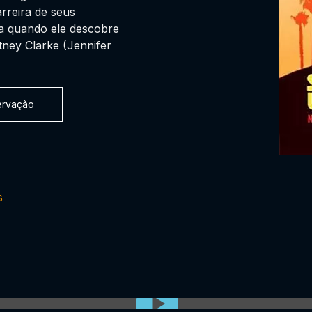
rreira de seus
ada quando ele descobre
ney Clarke (Jennifer
servação
s
0:00:00 /
0:00