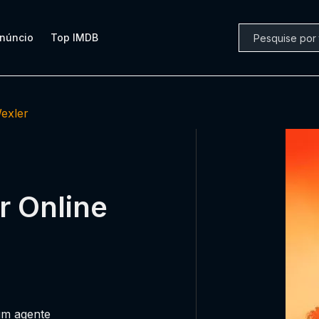
núncio
Top IMDB
exler
r Online
um agente