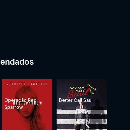
mendados
Operação Red
Better Call Saul
Sparrow