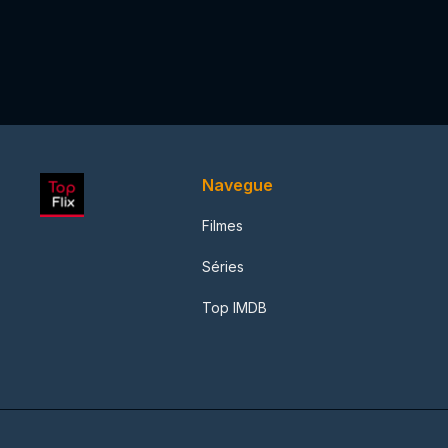
Navegue
Filmes
Séries
Top IMDB