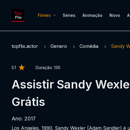
Filmes
Séries
Animação
Novo
A
topflix.actor
Genero
Comédia
Sandy W
5.1
Duração:
130
Assistir Sandy Wexle
Grátis
Ano: 2017
Los Angeles, 1990. Sandy Wexler (Adam Sandler) é 