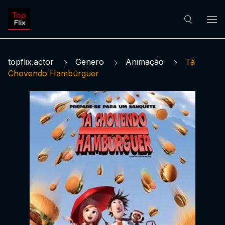
topflix.actor
Genero
Animação
Tá
Chovendo Hambúrguer