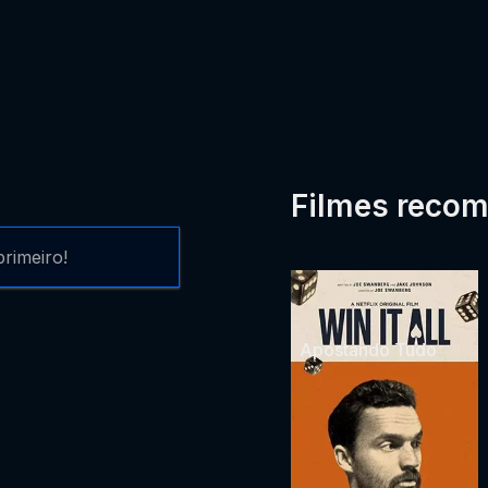
Filmes reco
rimeiro!
Apostando Tudo