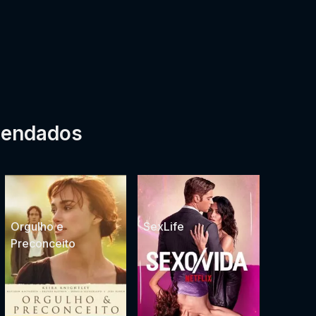
mendados
Orgulho e
SexLife
Preconceito