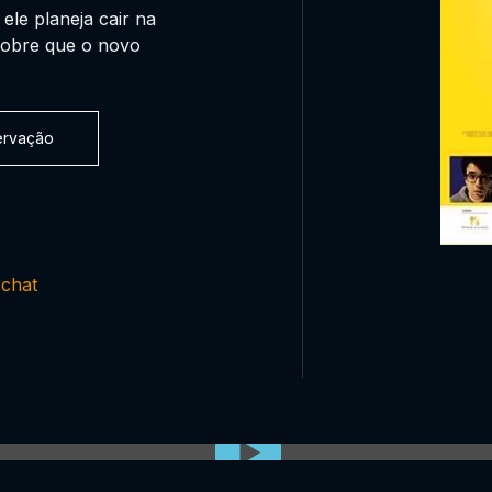
 ele planeja cair na
cobre que o novo
servação
rchat
0:00:00 /
0:00