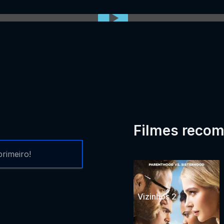
0:00:00 /
0:00
Filmes reco
rimeiro!
Vizinhos 2