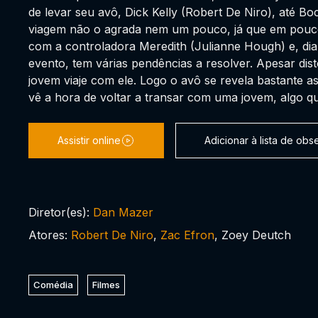
de levar seu avô, Dick Kelly (Robert De Niro), até Bo
viagem não o agrada nem um pouco, já que em poucos
com a controladora Meredith (Julianne Hough) e, dia
evento, tem várias pendências a resolver. Apesar disto
jovem viaje com ele. Logo o avô se revela bastante a
vê a hora de voltar a transar com uma jovem, algo q
Assistir online
Adicionar à lista de ob
Diretor(es):
Dan Mazer
Atores:
Robert De Niro
,
Zac Efron
, Zoey Deutch
Comédia
Filmes