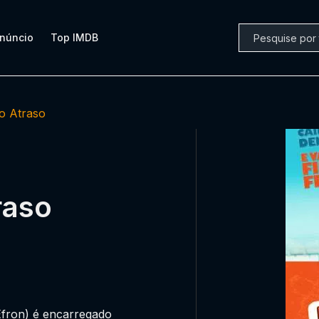
núncio
Top IMDB
o Atraso
raso
Efron) é encarregado