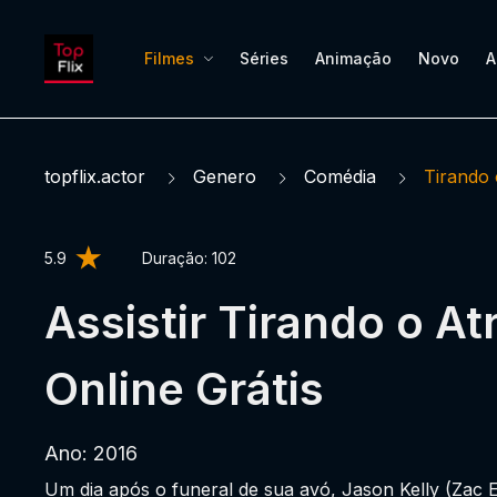
Filmes
Séries
Animação
Novo
A
topflix.actor
Genero
Comédia
Tirando 
5.9
Duração:
102
Assistir Tirando o At
Online Grátis
Ano: 2016
Um dia após o funeral de sua avó, Jason Kelly (Zac 