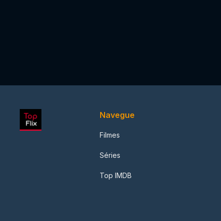
Navegue
Filmes
Séries
Top IMDB