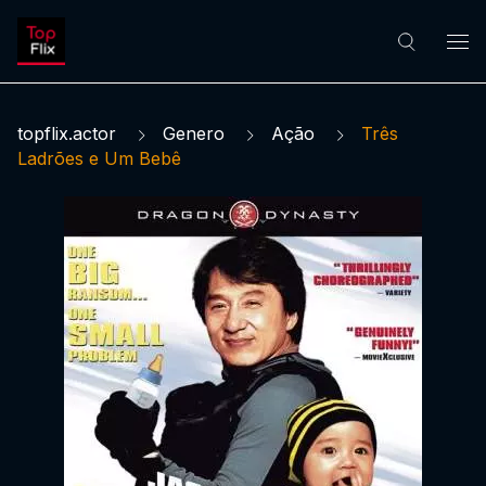
topflix.actor
Genero
Ação
Três
Ladrões e Um Bebê