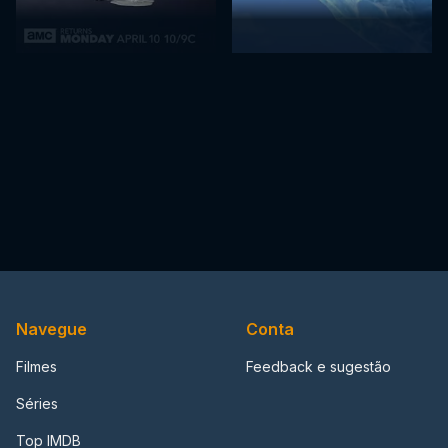
Navegue
Conta
Filmes
Feedback e sugestão
Séries
Top IMDB