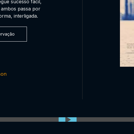
gue sucesso fácil,
e ambos passa por
rma, interligada.
servação
son
0:00:00 /
0:00