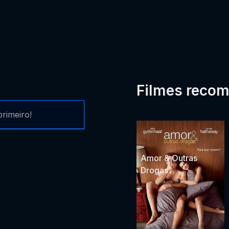
Filmes reco
rimeiro!
Amor & Outras
Drogas