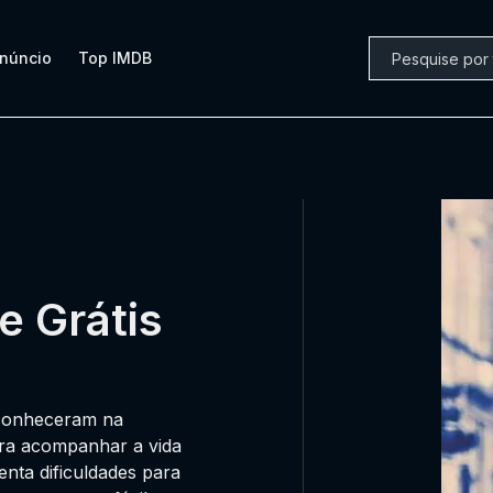
núncio
Top IMDB
e Grátis
 conheceram na
para acompanhar a vida
nta dificuldades para