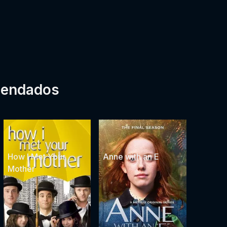
mendados
How I Met Your
Anne with an E
Mother