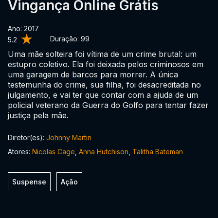
Vingança Online Grátis
Ano: 2017
Duração:
99
5.2
Uma mãe solteira foi vítima de um crime brutal: um
estupro coletivo. Ela foi deixada pelos criminosos em
uma garagem de barcos para morrer. A única
testemunha do crime, sua filha, foi desacreditada no
julgamento, e vai ter que contar com a ajuda de um
policial veterano da Guerra do Golfo para tentar fazer
justiça pela mãe.
Diretor(es):
Johnny Martin
Atores:
Nicolas Cage
,
Anna Hutchison
,
Talitha Bateman
Suspense
Ação
0:00:00 /
0:00:00