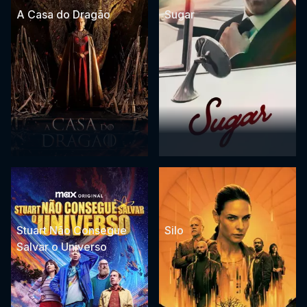
A Casa do Dragão
Sugar
Stuart Não Consegue
Silo
Salvar o Universo