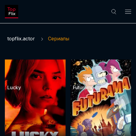
topflix.actor
Сериалы
Lucky
Futurama