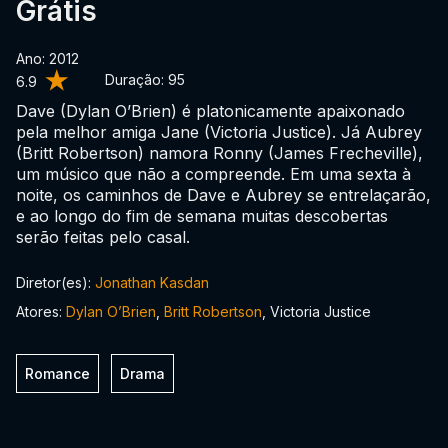
Grátis
Ano: 2012
Duração:
95
6.9
Dave (Dylan O’Brien) é platonicamente apaixonado
pela melhor amiga Jane (Victoria Justice). Já Aubrey
(Britt Robertson) namora Ronny (James Frecheville),
um músico que não a compreende. Em uma sexta à
noite, os caminhos de Dave e Aubrey se entrelaçarão,
e ao longo do fim de semana muitas descobertas
serão feitas pelo casal.
Diretor(es):
Jonathan Kasdan
Atores:
Dylan O’Brien
,
Britt Robertson
, Victoria Justice
Romance
Drama
0:00:00 /
0:00:00