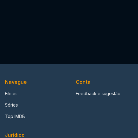
Navegue
Conta
Filmes
Feedback e sugestão
Séries
Top IMDB
Jurídico