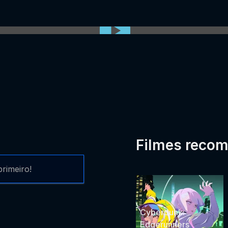
0:00:00 /
0:00
Filmes reco
rimeiro!
Cyberpunk:
Edgerunners