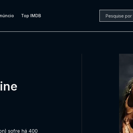
núncio
Top IMDB
line
on) sofre há 400