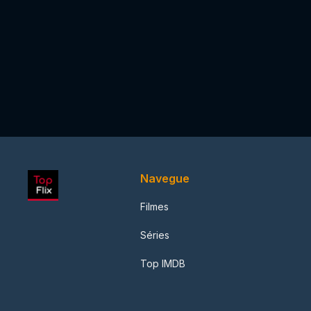
Navegue
Filmes
Séries
Top IMDB