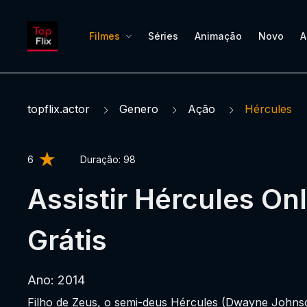
Filmes
Séries
Animação
Novo
A
topflix.actor
Genero
Ação
Hércules
6
Duração:
98
Assistir Hércules On
Grátis
Ano: 2014
Filho de Zeus, o semi-deus Hércules (Dwayne Johns