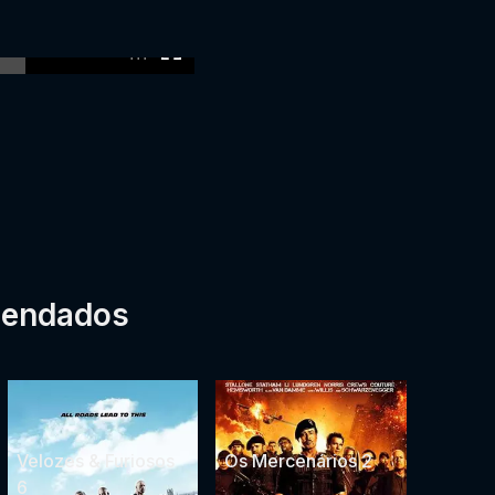
:00
mendados
Velozes & Furiosos
Os Mercenários 2
6