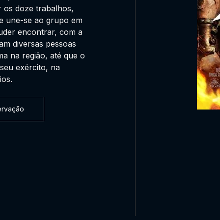
r os doze trabalhos,
 e une-se ao grupo em
uder encontrar, com a
am diversas pessoas
a na região, até que o
seu exército, na
ios.
servação