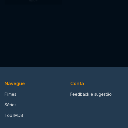
Navegue
Conta
Filmes
Feedback e sugestão
Séries
Top IMDB