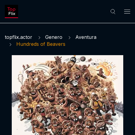
topflix.actor
Genero
Aventura
Hundreds of Beavers