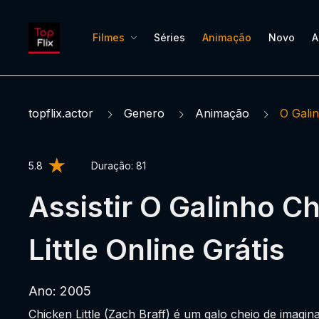
Filmes
Séries
Animação
Novo
A
topflix.actor
Genero
Animação
O Galin
5.8
Duração:
81
Assistir O Galinho C
Little Online Grátis
Ano: 2005
Chicken Little (Zach Braff) é um galo cheio de imagin