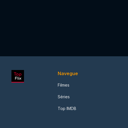
Navegue
Filmes
Séries
Top IMDB