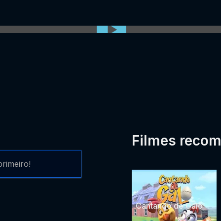
0:00:00 /
0:00
Filmes reco
rimeiro!
Cantando de Galo