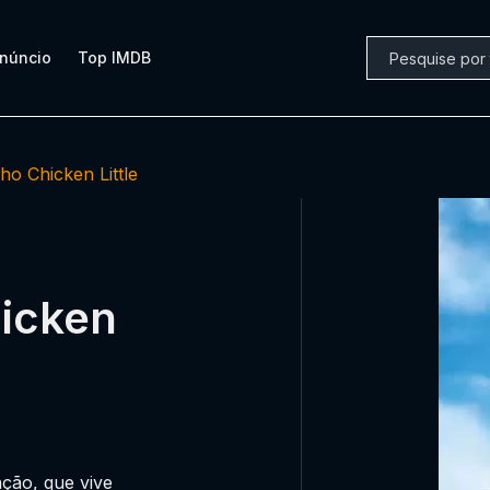
núncio
Top IMDB
ho Chicken Little
hicken
ação, que vive