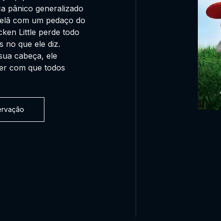
a pânico generalizado
avelã com um pedaço do
cken Little perde todo
s no que ele diz.
ua cabeça, ele
zer com que todos
servação