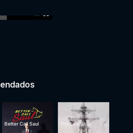
:00
mendados
Better Call Saul
The Last Ship