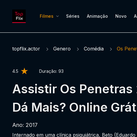
Filmes
Séries
Animação
Novo
A
topflix.actor
Genero
Comédia
Os Pene
4.5
Duração:
93
Assistir Os Penetras
Dá Mais? Online Grát
Ano: 2017
Internado em uma clínica psiquiátrica, Beto (Eduardo 