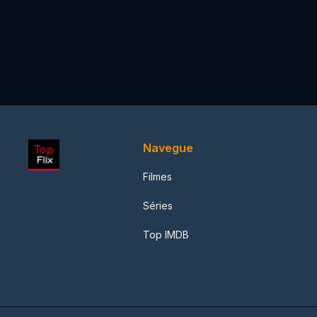
Navegue
Filmes
Séries
Top IMDB