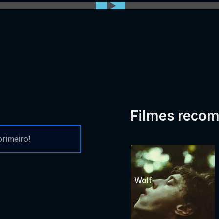
Filmes reco
rimeiro!
Wolf