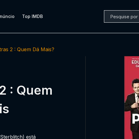
núncio
Top IMDB
tras 2 : Quem Dá Mais?
 2 : Quem
is
Sterblitch) está