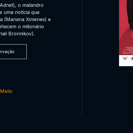
 Adnet), o malandro
e uma notícia que
ra (Mariana Ximenes) e
nhecem o milionário
ail Bronnikov).
servação
Mello
0:00:00 /
0:00