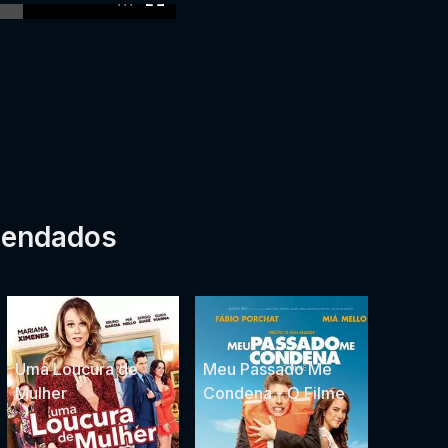
mendados
Uma Loucura de
Meu Passado Me
Mulher
Condena - O Filme