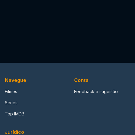
Navegue
Conta
Filmes
Feedback e sugestão
Séries
Top IMDB
Jurídico