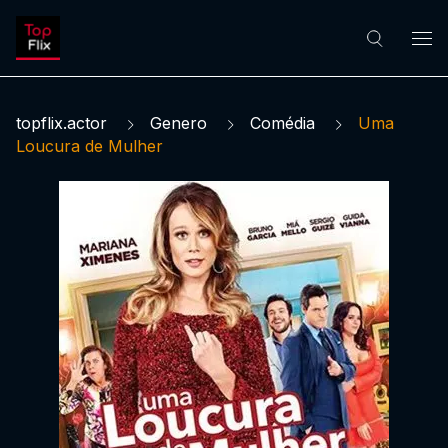
topflix.actor
Genero
Comédia
Uma
Loucura de Mulher