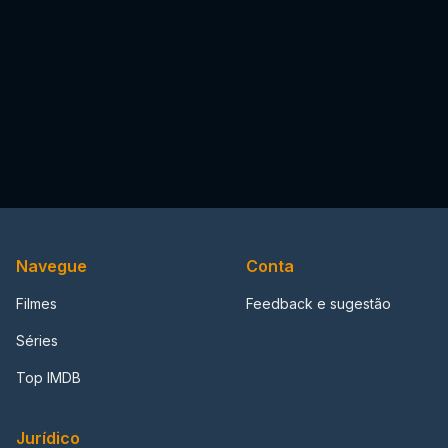
Navegue
Conta
Filmes
Feedback e sugestão
Séries
Top IMDB
Jurídico