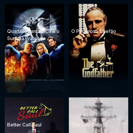
Quarteto Fantástico e o
O Poderoso Chefão
Surfista Prateado
Better Call Saul
The Last Ship