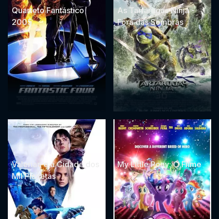
Quarteto Fantástico
As Tartarugas Ninja -
2005
Fora das Sombras
Valerian e a Cidade dos
My Little Pony: O Filme
Mil Planetas