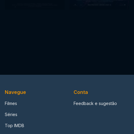
Navegue
Conta
Filmes
Feedback e sugestão
Séries
Top IMDB