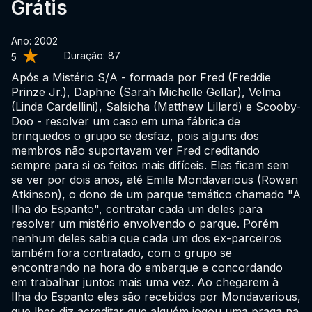
Grátis
Ano: 2002
Duração:
87
5
Após a Mistério S/A - formada por Fred (Freddie
Prinze Jr.), Daphne (Sarah Michelle Gellar), Velma
(Linda Cardellini), Salsicha (Matthew Lillard) e Scooby-
Doo - resolver um caso em uma fábrica de
brinquedos o grupo se desfaz, pois alguns dos
membros não suportavam ver Fred creditando
sempre para si os feitos mais difíceis. Eles ficam sem
se ver por dois anos, até Emile Mondavarious (Rowan
Atkinson), o dono de um parque temático chamado "A
Ilha do Espanto", contratar cada um deles para
resolver um mistério envolvendo o parque. Porém
nenhum deles sabia que cada um dos ex-parceiros
também fora contratado, com o grupo se
encontrando na hora do embarque e concordando
em trabalhar juntos mais uma vez. Ao chegarem à
Ilha do Espanto eles são recebidos por Mondavarious,
que lhes diz acreditar que alguém jogou uma praga na