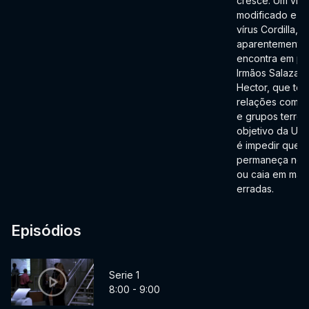
cresce. Um víru
modificado e let
vírus Cordilla,
aparentemente
encontra em po
Irmãos Salazar,
Hector, que tem
relações com a
e grupos terrori
objetivo da UC
é impedir que e
permaneça no 
ou caia em mão
erradas.
Episódios
Serie 1
8:00 - 9:00