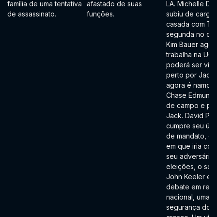
família de uma tentativa
afastado de suas
LA. Michelle De
de assassinato.
funções.
subiu de cargo,
casada com Ton
segunda no co
Kim Bauer agor
trabalha na UC
poderá ser vig
perto por Jack.
agora é namor
Chase Edmunds
de campo e par
Jack. David Pal
cumpre seu últ
de mandato, e 
em que iria com
seu adversário 
eleições, o sen
John Keeler em
debate em red
nacional, uma 
segurança dos E