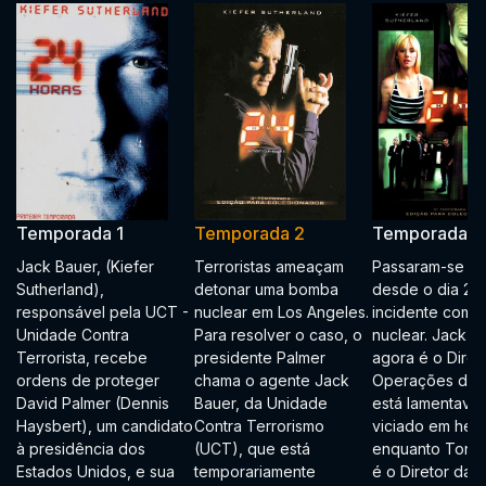
Temporada 1
Temporada 2
Temporada 3
Jack Bauer, (Kiefer
Terroristas ameaçam
Passaram-se tr
Sutherland),
detonar uma bomba
desde o dia 2 e
responsável pela UCT -
nuclear em Los Angeles.
incidente com 
Unidade Contra
Para resolver o caso, o
nuclear. Jack B
Terrorista, recebe
presidente Palmer
agora é o Diret
ordens de proteger
chama o agente Jack
Operações de 
David Palmer (Dennis
Bauer, da Unidade
está lamentave
Haysbert), um candidato
Contra Terrorismo
viciado em hero
à presidência dos
(UCT), que está
enquanto Tony 
Estados Unidos, e sua
temporariamente
é o Diretor da