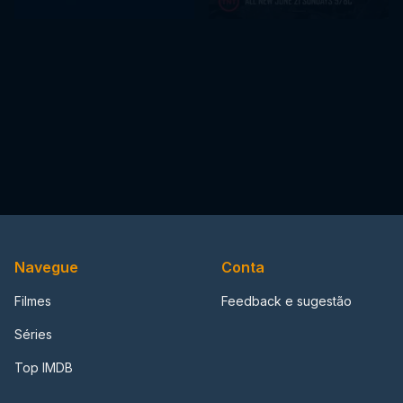
Navegue
Conta
Filmes
Feedback e sugestão
Séries
Top IMDB