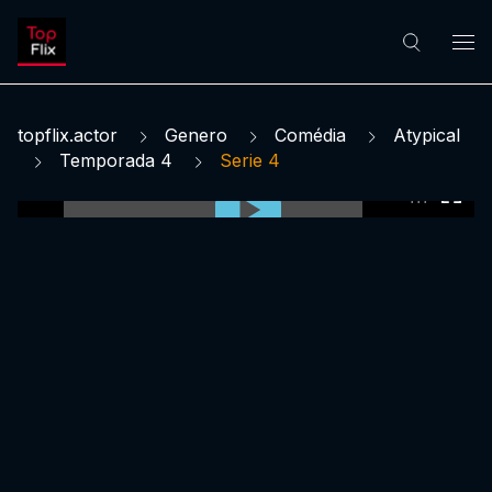
topflix.actor
Genero
Comédia
Atypical
Temporada 4
Serie 4
0:00:00 /
0:00:00