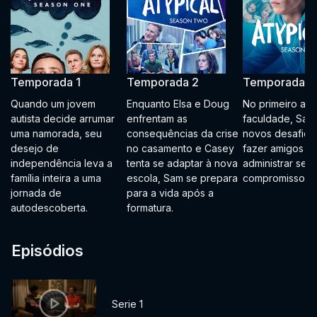
Temporada 1
Temporada 2
Temporada 3
Quando um jovem
Enquanto Elsa e Doug
No primeiro an
autista decide arrumar
enfrentam as
faculdade, Sam
uma namorada, seu
consequências da crise
novos desafios
desejo de
no casamento e Casey
fazer amigos e
independência leva a
tenta se adaptar à nova
administrar seu
família inteira a uma
escola, Sam se prepara
compromissos.
jornada de
para a vida após a
autodescoberta.
formatura.
Episódios
Serie 1