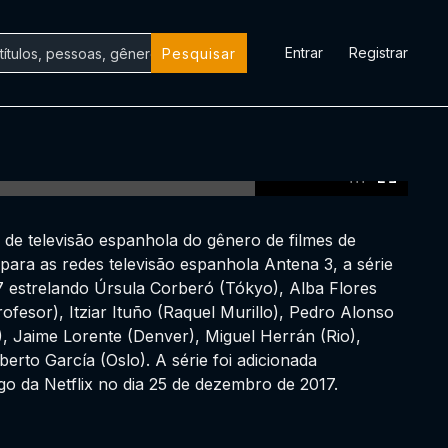
Entrar
Registrar
Pesquisar
0:00:00 /
0:00:00
 de televisão espanhola do gênero de filmes de
 para as redes televisão espanhola Antena 3, a série
7 estrelando Úrsula Corberó (Tókyo), Alba Flores
rofesor), Itziar Ituño (Raquel Murillo), Pedro Alonso
, Jaime Lorente (Denver), Miguel Herrán (Rio),
erto García (Oslo). A série foi adicionada
go da Netflix no dia 25 de dezembro de 2017.