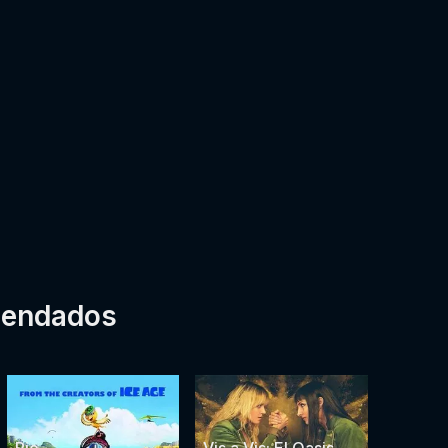
mendados
Rio
Vis a Vis: El Oasis