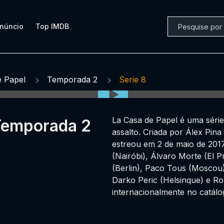
núncio
Top IMDB
e Papel
Temporada 2
Serie 8
La Casa de Papel é uma série
 Temporada 2
assalto. Criada por Álex Pina
estreou em 2 de maio de 201
(Nairóbi), Álvaro Morte (El P
(Berlin), Paco Tous (Moscou)
Darko Peric (Helsinque) e Rob
internacionalmente no catálo