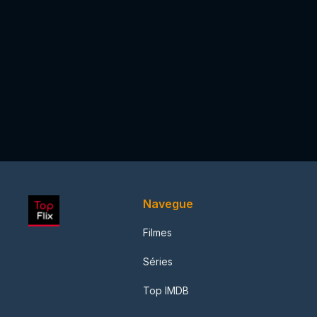
Navegue
Filmes
Séries
Top IMDB